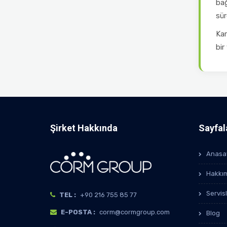
bağ
sürd
Kar
bir
Şirket Hakkında
Sayfal
Anasa
Hakkı
Servis
TEL :
+90 216 755 85 77
E-POSTA :
corm@cormgroup.com
Blog