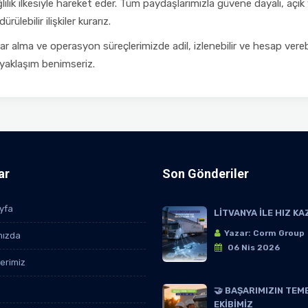
lılık ilkesiyle hareket eder. Tüm paydaşlarımızla güvene dayalı, açık
ürülebilir ilişkiler kurarız.
ar alma ve operasyon süreçlerimizde adil, izlenebilir ve hesap verebi
 yaklaşım benimseriz.
ar
Son Gönderiler
yfa
LİTVANYA İLE HIZ KA
Yazar: Corm Group
mızda
06 Nis 2026
lerimiz
🤝 BAŞARIMIZIN TEM
EKİBİMİZ