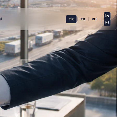
M
TR
|
EN
|
RU