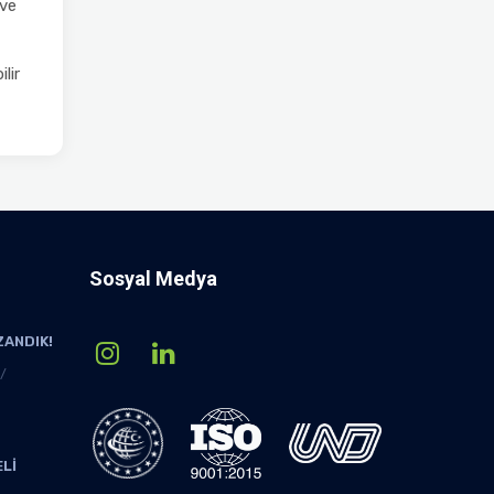
 ve
lir
Sosyal Medya
ZANDIK!
ELİ