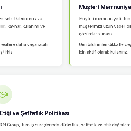
ı
Müşteri Memnuniyeti
resel etkilerini en aza
Müşteri memnuniyeti, tüm f
lik, kaynak kullanımı ve
müşterimizi uzun vadeli bir 
çözümler sunarız.
esillere daha yaşanabilir
Geri bildirimleri dikkatle d
tiririz.
için aktif olarak kullanırız.
 Etiği ve Şeffaflık Politikası
M Group, tüm iş süreçlerinde dürüstlük, şeffaflık ve etik değerlere