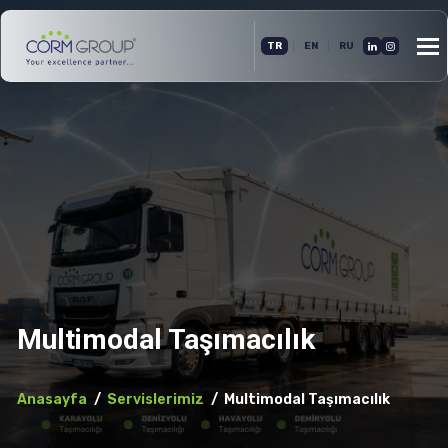
Me
|
|
TR
EN
RU
aç
Multimodal Taşımacılık
Anasayfa
Servislerimiz
Multimodal Taşımacılık