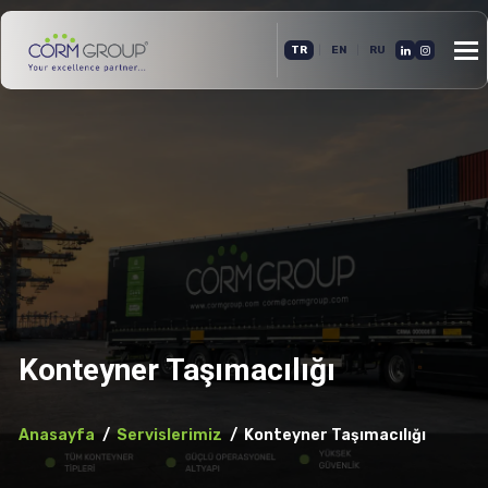
Me
|
|
TR
EN
RU
aç
Konteyner Taşımacılığı
Anasayfa
Servislerimiz
Konteyner Taşımacılığı