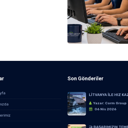
ar
Son Gönderiler
yfa
LİTVANYA İLE HIZ KA
Yazar: Corm Group
mızda
06 Nis 2026
lerimiz
🤝 BAŞARIMIZIN TEM