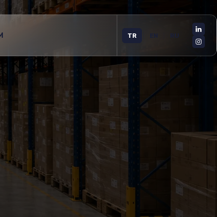
M
TR
|
EN
|
RU