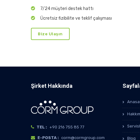
7/24 müşteri destek hattı
Ücretsiz fizibilite ve teklif çalışması
Bize Ulaşın
Şirket Hakkında
Sayfal
Anasa
Hakkı
Servis
TEL :
+90 216 755 85 77
E-POSTA :
corm@cormgroup.com
Blog